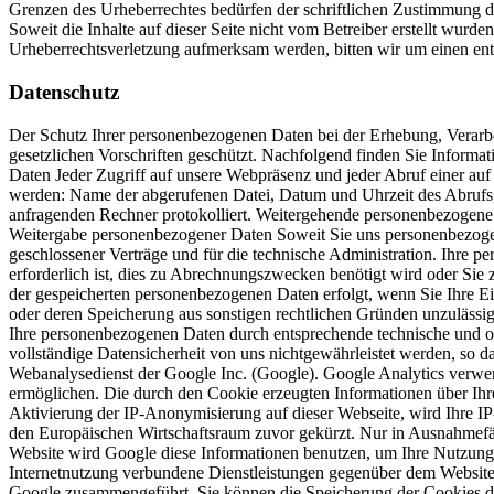
Grenzen des Urheberrechtes bedürfen der schriftlichen Zustimmung des
Soweit die Inhalte auf dieser Seite nicht vom Betreiber erstellt wurde
Urheberrechtsverletzung aufmerksam werden, bitten wir um einen en
Datenschutz
Der Schutz Ihrer personenbezogenen Daten bei der Erhebung, Verarbe
gesetzlichen Vorschriften geschützt. Nachfolgend finden Sie Inform
Daten Jeder Zugriff auf unsere Webpräsenz und jeder Abruf einer auf 
werden: Name der abgerufenen Datei, Datum und Uhrzeit des Abrufs
anfragenden Rechner protokolliert. Weitergehende personenbezogene 
Weitergabe personenbezogener Daten Soweit Sie uns personenbezogen
geschlossener Verträge und für die technische Administration. Ihre
erforderlich ist, dies zu Abrechnungszwecken benötigt wird oder Sie 
der gespeicherten personenbezogenen Daten erfolgt, wenn Sie Ihre Ei
oder deren Speicherung aus sonstigen rechtlichen Gründen unzulässig 
Ihre personenbezogenen Daten durch entsprechende technische und org
vollständige Datensicherheit von uns nichtgewährleistet werden, so 
Webanalysedienst der Google Inc. (Google). Google Analytics verwen
ermöglichen. Die durch den Cookie erzeugten Informationen über Ihr
Aktivierung der IP-Anonymisierung auf dieser Webseite, wird Ihre I
den Europäischen Wirtschaftsraum zuvor gekürzt. Nur in Ausnahmefäll
Website wird Google diese Informationen benutzen, um Ihre Nutzung
Internetnutzung verbundene Dienstleistungen gegenüber dem Websiteb
Google zusammengeführt. Sie können die Speicherung der Cookies durc