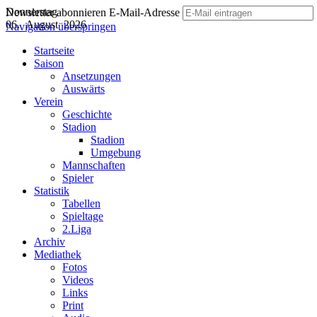
Donnerstag
Newsletter abonnieren
E-Mail-Adresse
06. August 2026
Navigation überspringen
Startseite
Saison
Ansetzungen
Auswärts
Verein
Geschichte
Stadion
Stadion
Umgebung
Mannschaften
Spieler
Statistik
Tabellen
Spieltage
2.Liga
Archiv
Mediathek
Fotos
Videos
Links
Print