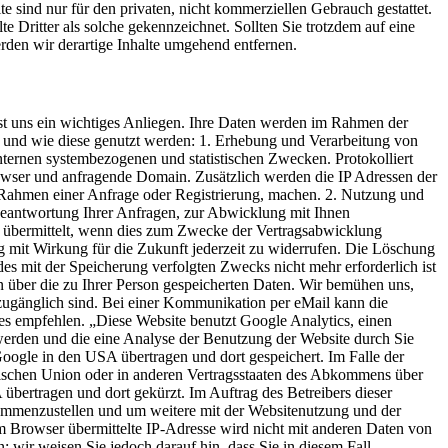
 sind nur für den privaten, nicht kommerziellen Gebrauch gestattet.
te Dritter als solche gekennzeichnet. Sollten Sie trotzdem auf eine
den wir derartige Inhalte umgehend entfernen.
st uns ein wichtiges Anliegen. Ihre Daten werden im Rahmen der
t und wie diese genutzt werden: 1. Erhebung und Verarbeitung von
internen systembezogenen und statistischen Zwecken. Protokolliert
wser und anfragende Domain. Zusätzlich werden die IP Adressen der
 Rahmen einer Anfrage oder Registrierung, machen. 2. Nutzung und
Beantwortung Ihrer Anfragen, zur Abwicklung mit Ihnen
st übermittelt, wenn dies zum Zwecke der Vertragsabwicklung
ung mit Wirkung für die Zukunft jederzeit zu widerrufen. Die Löschung
es mit der Speicherung verfolgten Zwecks nicht mehr erforderlich ist
rn über die zu Ihrer Person gespeicherten Daten. Wir bemühen uns,
 zugänglich sind. Bei einer Kommunikation per eMail kann die
ges empfehlen. „Diese Website benutzt Google Analytics, einen
werden und die eine Analyse der Benutzung der Website durch Sie
oogle in den USA übertragen und dort gespeichert. Im Falle der
äischen Union oder in anderen Vertragsstaaten des Abkommens über
bertragen und dort gekürzt. Im Auftrag des Betreibers dieser
sammenzustellen und um weitere mit der Websitenutzung und der
 Browser übermittelte IP-Adresse wird nicht mit anderen Daten von
wir weisen Sie jedoch darauf hin, dass Sie in diesem Fall