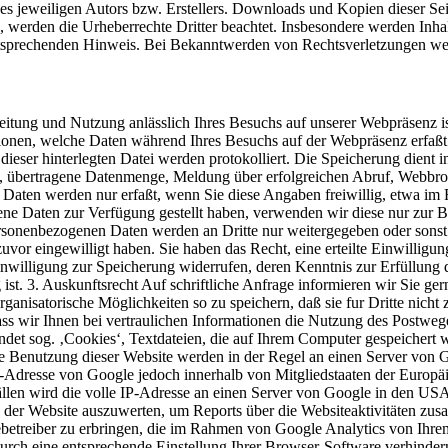
 jeweiligen Autors bzw. Erstellers. Downloads und Kopien dieser Seite
n, werden die Urheberrechte Dritter beachtet. Insbesondere werden Inhal
tsprechenden Hinweis. Bei Bekanntwerden von Rechtsverletzungen wer
itung und Nutzung anlässlich Ihres Besuchs auf unserer Webpräsenz i
ationen, welche Daten während Ihres Besuchs auf der Webpräsenz erfaß
dieser hinterlegten Datei werden protokolliert. Die Speicherung dient 
, übertragene Datenmenge, Meldung über erfolgreichen Abruf, Webbro
Daten werden nur erfaßt, wenn Sie diese Angaben freiwillig, etwa im
e Daten zur Verfügung gestellt haben, verwenden wir diese nur zur 
 personenbezogenen Daten werden an Dritte nur weitergegeben oder son
zuvor eingewilligt haben. Sie haben das Recht, eine erteilte Einwillig
nwilligung zur Speicherung widerrufen, deren Kenntnis zur Erfüllung d
ist. 3. Auskunftsrecht Auf schriftliche Anfrage informieren wir Sie ge
anisatorische Möglichkeiten so zu speichern, daß sie fur Dritte nicht
dass wir Ihnen bei vertraulichen Informationen die Nutzung des Postwe
det sog. ‚Cookies‘, Textdateien, die auf Ihrem Computer gespeichert 
e Benutzung dieser Website werden in der Regel an einen Server von G
P-Adresse von Google jedoch innerhalb von Mitgliedstaaten der Europ
en wird die volle IP-Adresse an einen Server von Google in den USA ü
 der Website auszuwerten, um Reports über die Websiteaktivitäten zu
etreiber zu erbringen, die im Rahmen von Google Analytics von Ihrem
h eine entsprechende Einstellung Ihrer Browser-Software verhindern; 