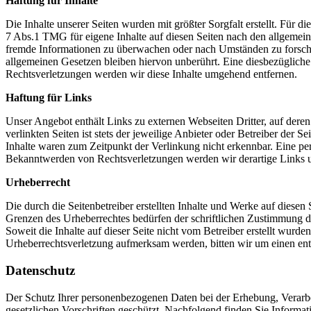
Haftung für Inhalte
Die Inhalte unserer Seiten wurden mit größter Sorgfalt erstellt. Für 
7 Abs.1 TMG für eigene Inhalte auf diesen Seiten nach den allgemeine
fremde Informationen zu überwachen oder nach Umständen zu forschen
allgemeinen Gesetzen bleiben hiervon unberührt. Eine diesbezüglich
Rechtsverletzungen werden wir diese Inhalte umgehend entfernen.
Haftung für Links
Unser Angebot enthält Links zu externen Webseiten Dritter, auf dere
verlinkten Seiten ist stets der jeweilige Anbieter oder Betreiber der
Inhalte waren zum Zeitpunkt der Verlinkung nicht erkennbar. Eine per
Bekanntwerden von Rechtsverletzungen werden wir derartige Links 
Urheberrecht
Die durch die Seitenbetreiber erstellten Inhalte und Werke auf diese
Grenzen des Urheberrechtes bedürfen der schriftlichen Zustimmung des
Soweit die Inhalte auf dieser Seite nicht vom Betreiber erstellt wurde
Urheberrechtsverletzung aufmerksam werden, bitten wir um einen en
Datenschutz
Der Schutz Ihrer personenbezogenen Daten bei der Erhebung, Verarbe
gesetzlichen Vorschriften geschützt. Nachfolgend finden Sie Inform