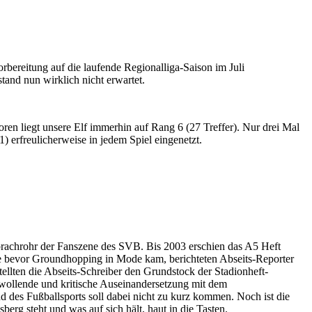
orbereitung auf die laufende Regionalliga-Saison im Juli
and nun wirklich nicht erwartet.
oren liegt unsere Elf immerhin auf Rang 6 (27 Treffer). Nur drei Mal
) erfreulicherweise in jedem Spiel eingenetzt.
s Sprachrohr der Fanszene des SVB. Bis 2003 erschien das A5 Heft
ge bevor Groundhopping in Mode kam, berichteten Abseits-Reporter
tellten die Abseits-Schreiber den Grundstock der Stadionheft-
lwollende und kritische Auseinandersetzung mit dem
d des Fußballsports soll dabei nicht zu kurz kommen. Noch ist die
erg steht und was auf sich hält, haut in die Tasten.