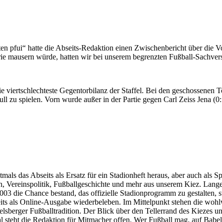
ten pfui“ hatte die Abseits-Redaktion einen Zwischenbericht über die V
ie mausern würde, hatten wir bei unserem begrenzten Fußball-Sachverst
e viertschlechteste Gegentorbilanz der Staffel. Bei den geschossenen T
 zu spielen. Vorn wurde außer in der Partie gegen Carl Zeiss Jena (0:1
stmals das Abseits als Ersatz für ein Stadionheft heraus, aber auch al
n, Vereinspolitik, Fußballgeschichte und mehr aus unserem Kiez. Lan
003 die Chance bestand, das offizielle Stadionprogramm zu gestalten, s
seits als Online-Ausgabe wiederbeleben. Im Mittelpunkt stehen die woh
lsberger Fußballtradition. Der Blick über den Tellerrand des Kiezes un
al steht die Redaktion für Mitmacher offen. Wer Fußball mag, auf Babelsb