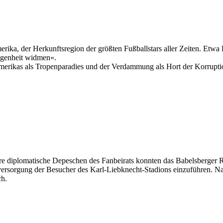
merika, der Herkunftsregion der größten Fußballstars aller Zeiten. Etw
legenheit widmen«.
erikas als Tropenparadies und der Verdammung als Hort der Korruption
re diplomatische Depeschen des Fanbeirats konnten das Babelsberger
ndversorgung der Besucher des Karl-Liebknecht-Stadions einzuführen. Na
ch.