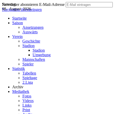
Samstag
Newsletter abonnieren
E-Mail-Adresse
08. August 2026
Navigation überspringen
Startseite
Saison
Ansetzungen
Auswärts
Verein
Geschichte
Stadion
Stadion
Umgebung
Mannschaften
Spieler
Statistik
Tabellen
Spieltage
2.Liga
Archiv
Mediathek
Fotos
Videos
Links
Print