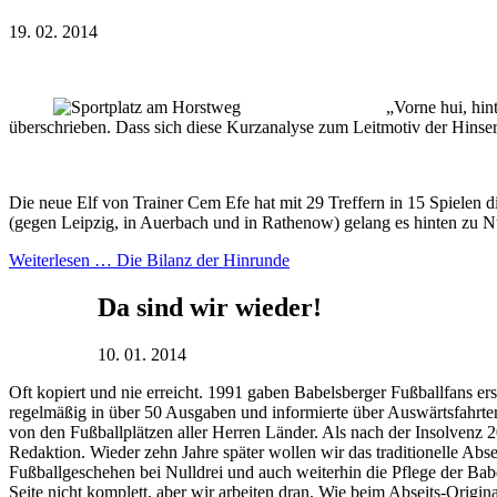
19. 02. 2014
„Vorne hui, hin
überschrieben. Dass sich diese Kurzanalyse zum Leitmotiv der Hinser
Die neue Elf von Trainer Cem Efe hat mit 29 Treffern in 15 Spielen di
(gegen Leipzig, in Auerbach und in Rathenow) gelang es hinten zu Null
Weiterlesen …
Die Bilanz der Hinrunde
Da sind wir wieder!
10. 01. 2014
Oft kopiert und nie erreicht. 1991 gaben Babelsberger Fußballfans er
regelmäßig in über 50 Ausgaben und informierte über Auswärtsfahrte
von den Fußballplätzen aller Herren Länder. Als nach der Insolvenz 2
Redaktion. Wieder zehn Jahre später wollen wir das traditionelle Ab
Fußballgeschehen bei Nulldrei und auch weiterhin die Pflege der Babe
Seite nicht komplett, aber wir arbeiten dran. Wie beim Abseits-Origin