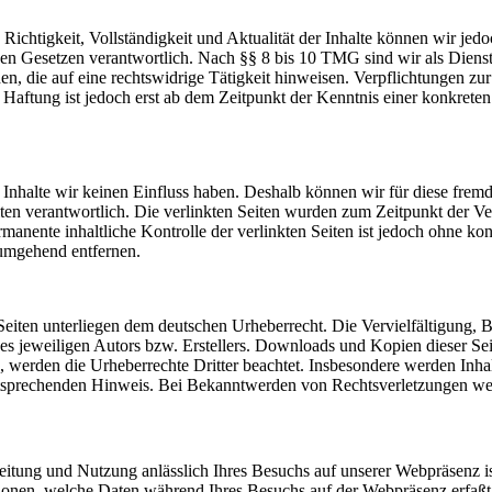
die Richtigkeit, Vollständigkeit und Aktualität der Inhalte können wir
n Gesetzen verantwortlich. Nach §§ 8 bis 10 TMG sind wir als Dienstean
, die auf eine rechtswidrige Tätigkeit hinweisen. Verpflichtungen z
e Haftung ist jedoch erst ab dem Zeitpunkt der Kenntnis einer konkre
n Inhalte wir keinen Einfluss haben. Deshalb können wir für diese fre
 Seiten verantwortlich. Die verlinkten Seiten wurden zum Zeitpunkt der
manente inhaltliche Kontrolle der verlinkten Seiten ist jedoch ohne ko
umgehend entfernen.
n Seiten unterliegen dem deutschen Urheberrecht. Die Vervielfältigung,
 jeweiligen Autors bzw. Erstellers. Downloads und Kopien dieser Seite
n, werden die Urheberrechte Dritter beachtet. Insbesondere werden Inhal
tsprechenden Hinweis. Bei Bekanntwerden von Rechtsverletzungen wer
itung und Nutzung anlässlich Ihres Besuchs auf unserer Webpräsenz i
ationen, welche Daten während Ihres Besuchs auf der Webpräsenz erfaß