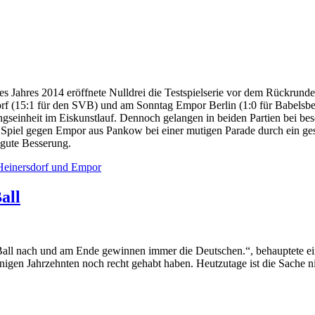
 Jahres 2014 eröffnete Nulldrei die Testspielserie vor dem Rückrunde
 (15:1 für den SVB) und am Sonntag Empor Berlin (1:0 für Babelsberg
ingseinheit im Eiskunstlauf. Dennoch gelangen in beiden Partien bei b
m Spiel gegen Empor aus Pankow bei einer mutigen Parade durch ein g
gute Besserung.
 Heinersdorf und Empor
all
 Ball nach und am Ende gewinnen immer die Deutschen.“, behauptete ei
nigen Jahrzehnten noch recht gehabt haben. Heutzutage ist die Sache ni