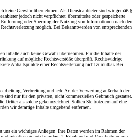
 jedoch keine Gewähr übernehmen. Als Diensteanbieter sind wir gemäß §
bieter jedoch nicht verpflichtet, übermittelte oder gespeicherte
ur Entfernung oder Sperrung der Nutzung von Informationen nach den
ten Rechtsverletzung möglich. Bei Bekanntwerden von entsprechenden
mden Inhalte auch keine Gewähr übernehmen. Für die Inhalte der
 Verlinkung auf mögliche Rechtsverstöße überprüft. Rechtswidrige
nkrete Anhaltspunkte einer Rechtsverletzung nicht zumutbar. Bei
 Bearbeitung, Verbreitung und jede Art der Verwertung außerhalb der
 sind nur für den privaten, nicht kommerziellen Gebrauch gestattet.
te Dritter als solche gekennzeichnet. Sollten Sie trotzdem auf eine
den wir derartige Inhalte umgehend entfernen.
st uns ein wichtiges Anliegen. Ihre Daten werden im Rahmen der
t und wie diese genutzt werden: 1. Erhebung und Verarbeitung von