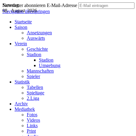
Samstag
Newsletter abonnieren
E-Mail-Adresse
08. August 2026
Navigation überspringen
Startseite
Saison
Ansetzungen
Auswärts
Verein
Geschichte
Stadion
Stadion
Umgebung
Mannschaften
Spieler
Statistik
Tabellen
Spieltage
2.Liga
Archiv
Mediathek
Fotos
Videos
Links
Print